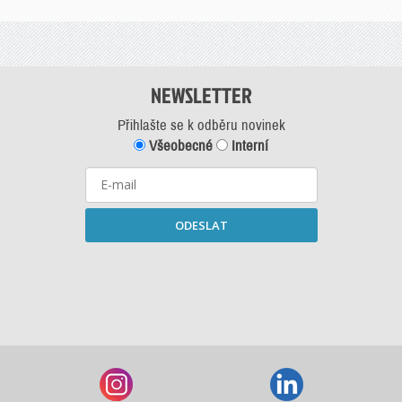
NEWSLETTER
Přihlašte se k odběru novinek
Všeobecné
Interní
ODESLAT
Starší newslettery ke stažení