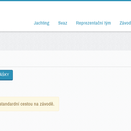
Jachting
Svaz
Reprezentační tým
Závod
LÁŠKY
e standardní cestou na závodě.