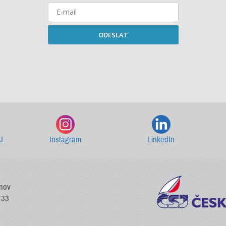
ODESLAT
Starší newslettery ke stažení
J
Instagram
LinkedIn
vnov
733