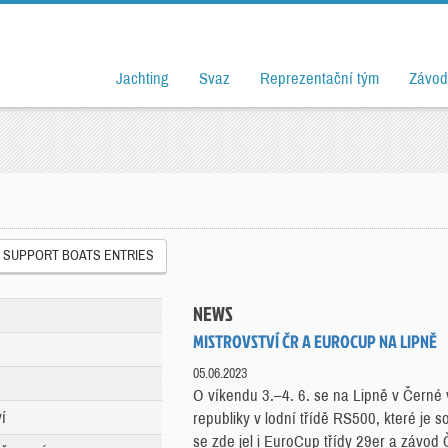
Jachting
Svaz
Reprezentační tým
Závod
SUPPORT BOATS ENTRIES
NEWS
MISTROVSTVÍ ČR A EUROCUP NA LIPNĚ
05.06.2023
O víkendu 3.–4. 6. se na Lipně v Černé 
í
republiky v lodní třídě RS500, které je 
se zde jel i EuroCup třídy 29er a závod