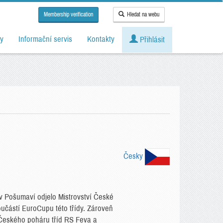
Membership verification
Hledat na webu
y
Informační servis
Kontakty
Přihlásit
Česky
v Pošumaví odjelo Mistrovství České
součástí EuroCupu této třídy. Zároveň
 Českého poháru tříd RS Feva a