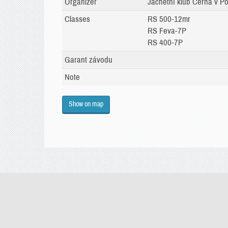
Organizer
Jachetní klub Černá v Po
Classes
RS 500-12mr
RS Feva-7P
RS 400-7P
Garant závodu
Note
Show on map