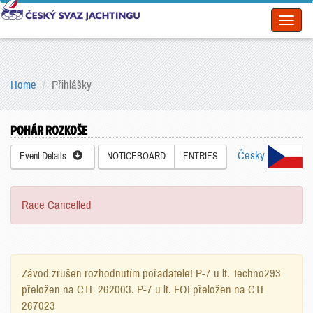
Toggl
naviga
Home
Přihlášky
POHÁR ROZKOŠE
Česky
Event Details
NOTICEBOARD
ENTRIES
Race Cancelled
Závod zrušen rozhodnutím pořadatele! P-7 u lt. Techno293
přeložen na CTL 262003. P-7 u lt. FOI přeložen na CTL
267023