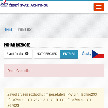
Toggl
naviga
Home
Přihlášky
POHÁR ROZKOŠE
Česky
Event Details
NOTICEBOARD
ENTRIES
Race Cancelled
Závod zrušen rozhodnutím pořadatele! P-7 u lt. Techno293
přeložen na CTL 262003. P-7 u lt. FOI přeložen na CTL
267023