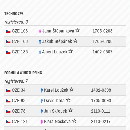
TECHNO 293
registered: 3
CZE 103
Jana Štěpánková
1705-0203
CZE 108
Jakub Štěpánek
1705-0208
CZE 135
Albert Loužek
1402-0507
FORMULA WINDSURFING
registered: 7
CZE 34
Karel Loužek
1402-0398
CZE 63
David Drda
1705-0090
CZE 78
Jan Skřepek
2110-0111
CZE 121
Klára Nosková
2110-0217