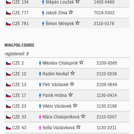
CZE 134
Štěpán Loužek
1402-0460
CZE 777
Jakub Zíma
7019-0303
CZE 781
Šimon Skřepek
2110-0178
WING FOIL COURSE
registered: 9
CZE 2
Miloslav Chalupník
2109-0585
CZE 12
Radim Neckař
2110-0236
CZE 13
Petr Václavek
2109-0649
CZE 17
Patrik Hrdina
1130-0414
CZE 23
Viktor Václavek
1130-2196
CZE 33
Klára Chalupníková
2110-0207
CZE 43
Sofia Václavková
1130-2211