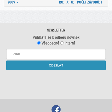
2009
RO: J: U:
POČET ZÁVODŮ: 1
NEWSLETTER
Přihlašte se k odběru novinek
Všeobecné
Interní
ODESLAT
Starší newslettery ke stažení