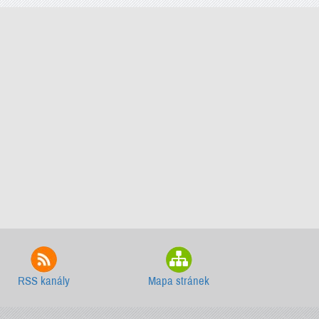
RSS kanály
Mapa stránek