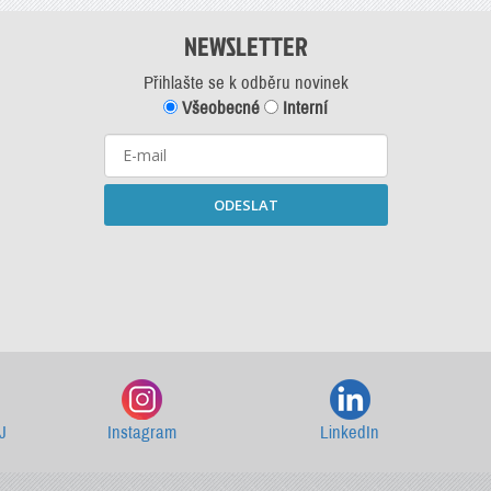
NEWSLETTER
Přihlašte se k odběru novinek
Všeobecné
Interní
ODESLAT
Starší newslettery ke stažení
J
Instagram
LinkedIn