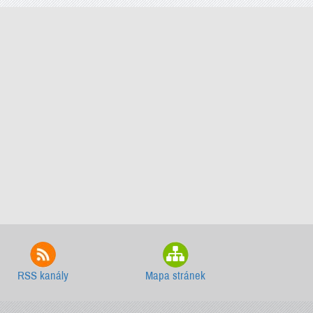
RSS kanály
Mapa stránek