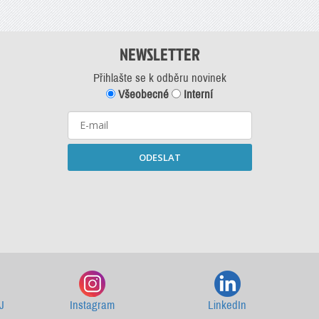
NEWSLETTER
Přihlašte se k odběru novinek
Všeobecné
Interní
ODESLAT
Starší newslettery ke stažení
J
Instagram
LinkedIn