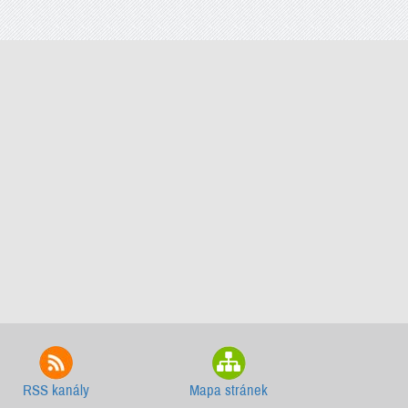
RSS kanály
Mapa stránek