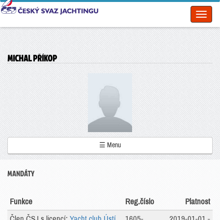
Toggl
naviga
MICHAL PŘÍKOP
☰ Menu
MANDÁTY
Funkce
Reg.číslo
Platnost
Člen ČSJ s licencí:
Yacht club Ústí
1605-
2019-01-01 -