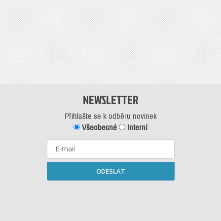
NEWSLETTER
Přihlašte se k odběru novinek
Všeobecné
Interní
ODESLAT
Starší newslettery ke stažení