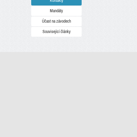
Kontakty
Mandáty
Účast na závodech
Související články