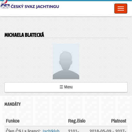
Toggl
naviga
MICHAELA BLATECKÁ
☰ Menu
MANDÁTY
Funkce
Reg.číslo
Platnost
Člen ČSJ s licencí:
Jachtklub
2101-
2018-05-09 - 2027-