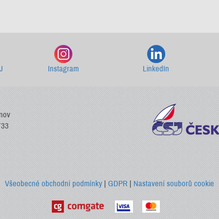
Starší newslettery ke stažení
J
Instagram
LinkedIn
vnov
733
Všeobecné obchodní podmínky
|
GDPR
|
Nastavení souborů cookie