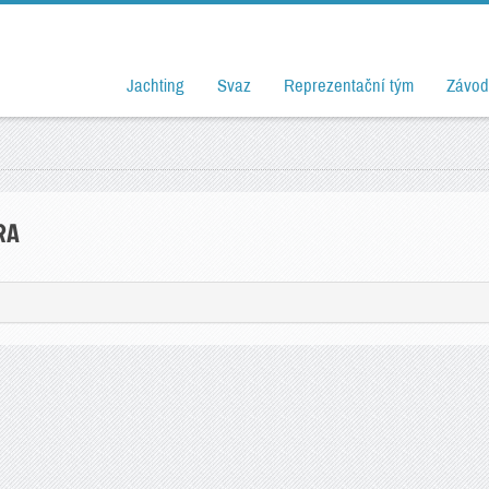
Jachting
Svaz
Reprezentační tým
Závod
RA