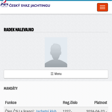
Toggl
naviga
RADEK NALEVAJKO
☰ Menu
MANDÁTY
Funkce
Reg.číslo
Platnost
Člen ČSJ s licencí:
Jachetní klub
1227-
2024-04-23 -