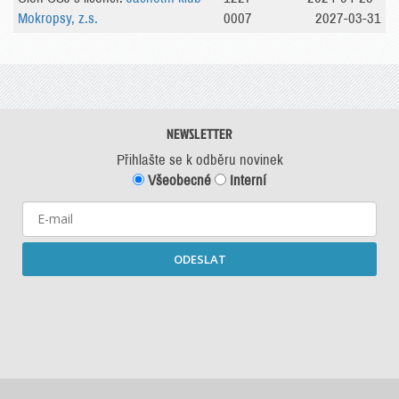
Mokropsy, z.s.
0007
2027-03-31
NEWSLETTER
Přihlašte se k odběru novinek
Všeobecné
Interní
ODESLAT
Starší newslettery ke stažení