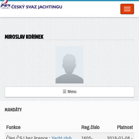
Toggl
naviga
MIROSLAV KOŘÍNEK
☰ Menu
MANDÁTY
Funkce
Reg.číslo
Platnost
Člen ČSJ bez licence :
Yacht club
1605-
2018-01-08 -