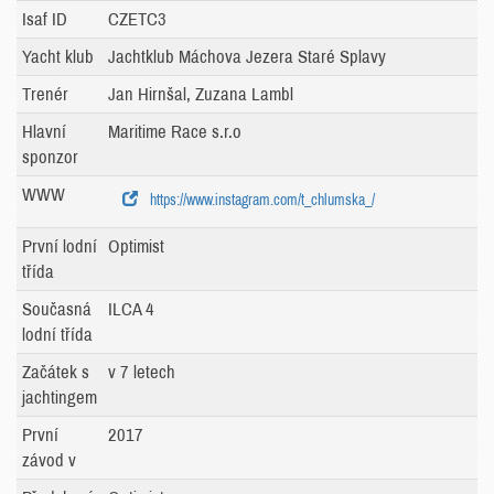
Isaf ID
CZETC3
Yacht klub
Jachtklub Máchova Jezera Staré Splavy
Trenér
Jan Hirnšal, Zuzana Lambl
Hlavní
Maritime Race s.r.o
sponzor
WWW
https://www.instagram.com/t_chlumska_/
První lodní
Optimist
třída
Současná
ILCA 4
lodní třída
Začátek s
v 7 letech
jachtingem
První
2017
závod v