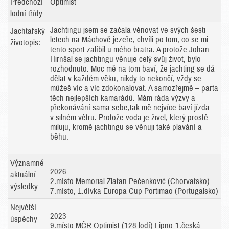
Předchozí
Optimist
lodní třídy
Jachtingu jsem se začala věnovat ve svých šesti
Jachtařský
letech na Máchově jezeře, chvíli po tom, co se mi
životopis:
tento sport zalíbil u mého bratra. A protože Johan
Hirnšal se jachtingu věnuje celý svůj život, bylo
rozhodnuto. Moc mě na tom baví, že jachting se dá
dělat v každém věku, nikdy to nekončí, vždy se
můžeš víc a víc zdokonalovat. A samozřejmě – parta
těch nejlepších kamarádů. Mám ráda výzvy a
překonávání sama sebe,tak mě nejvíce baví jízda
v silném větru. Protože voda je živel, který prostě
miluju, kromě jachtingu se věnuji také plavání a
běhu.
Významné
2026
aktuální
2.místo Memorial Zlatan Pečenković (Chorvatsko)
výsledky
7.místo, 1.dívka Europa Cup Portimao (Portugalsko)
Největší
2023
úspěchy
9.místo MČR Optimist (128 lodí) Lipno-1.česká