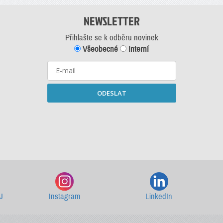
NEWSLETTER
Přihlašte se k odběru novinek
Všeobecné
Interní
ODESLAT
Starší newslettery ke stažení
J
Instagram
LinkedIn