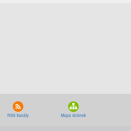
RSS kanály
Mapa stránek