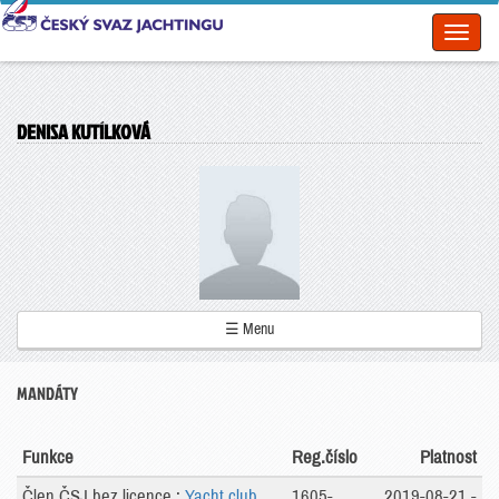
Toggl
naviga
DENISA KUTÍLKOVÁ
☰ Menu
MANDÁTY
Funkce
Reg.číslo
Platnost
Člen ČSJ bez licence :
Yacht club
1605-
2019-08-21 -