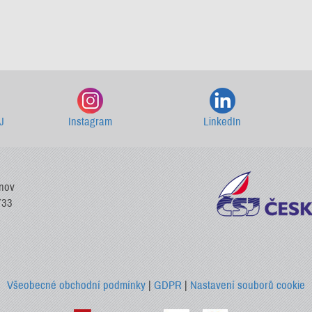
Starší newslettery ke stažení
J
Instagram
LinkedIn
vnov
733
Všeobecné obchodní podmínky
|
GDPR
|
Nastavení souborů cookie