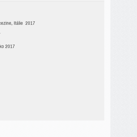
ezine, Itálie 2017
7
7
sko 2017