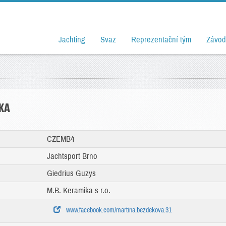
Jachting
Svaz
Reprezentační tým
Závod
KA
CZEMB4
Jachtsport Brno
Giedrius Guzys
M.B. Keramika s r.o.
www.facebook.com/martina.bezdekova.31