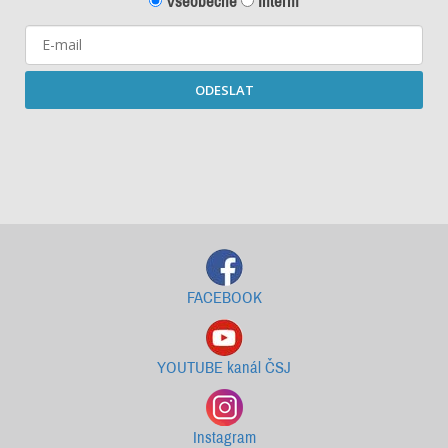
Všeobecné
Interní
ODESLAT
Starší newslettery ke stažení
FACEBOOK
YOUTUBE kanál ČSJ
Instagram