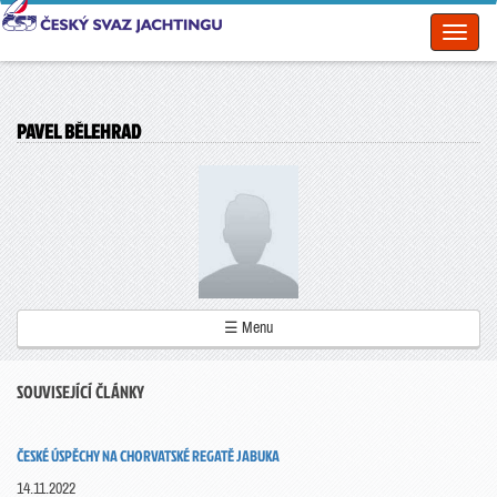
Toggl
naviga
PAVEL BĚLEHRAD
☰ Menu
SOUVISEJÍCÍ ČLÁNKY
ČESKÉ ÚSPĚCHY NA CHORVATSKÉ REGATĚ JABUKA
14.11.2022