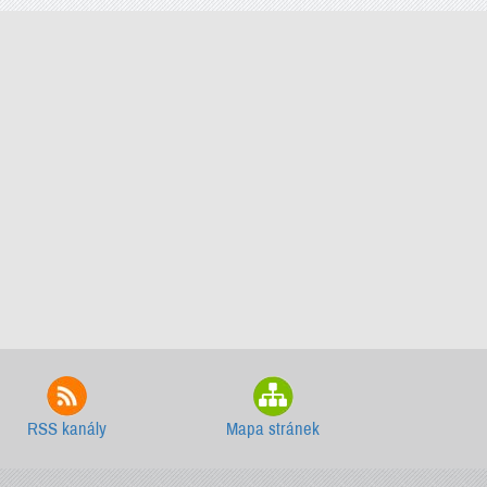
RSS kanály
Mapa stránek