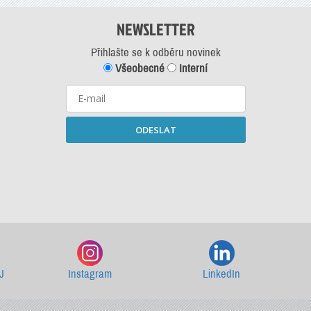
NEWSLETTER
Přihlašte se k odběru novinek
Všeobecné
Interní
ODESLAT
Starší newslettery ke stažení
J
Instagram
LinkedIn