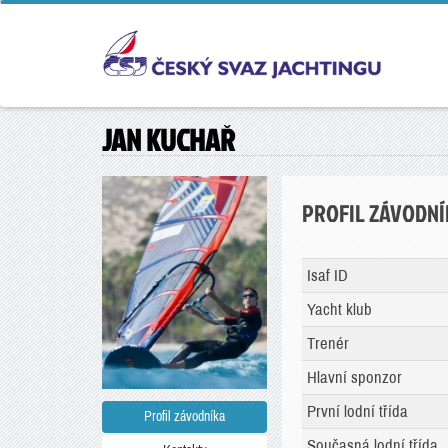
JAN KUCHAŘ
PROFIL ZÁVODNÍ
Isaf ID
Yacht klub
Trenér
Hlavní sponzor
První lodní třída
Profil závodníka
Současná lodní třída