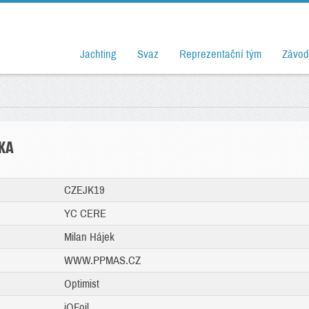
Jachting
Svaz
Reprezentační tým
Závod
KA
CZEJK19
YC CERE
Milan Hájek
WWW.PPMAS.CZ
Optimist
iQFoil