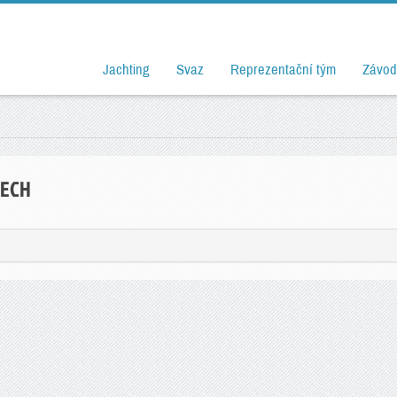
Jachting
Svaz
Reprezentační tým
Závod
DECH