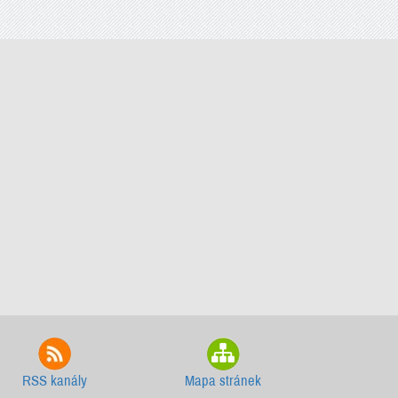
RSS kanály
Mapa stránek