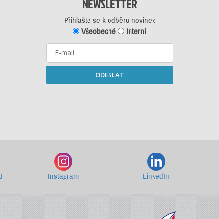
NEWSLETTER
Přihlašte se k odběru novinek
Všeobecné
Interní
ODESLAT
Starší newslettery ke stažení
J
Instagram
LinkedIn