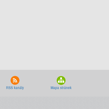
RSS kanály
Mapa stránek