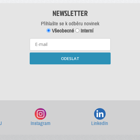
NEWSLETTER
Přihlašte se k odběru novinek
Všeobecné
Interní
ODESLAT
Starší newslettery ke stažení
J
Instagram
LinkedIn