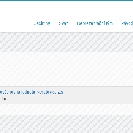
Jachting
Svaz
Reprezentační tým
Závod
lovýchovná jednota Neratovice z.s.
lubu