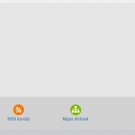
RSS kanály
Mapa stránek