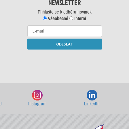
NEWSLETTER
Přihlašte se k odběru novinek
Všeobecné
Interní
ODESLAT
Starší newslettery ke stažení
J
Instagram
LinkedIn