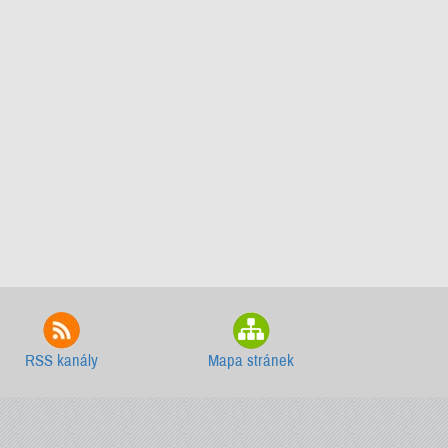
RSS kanály
Mapa stránek