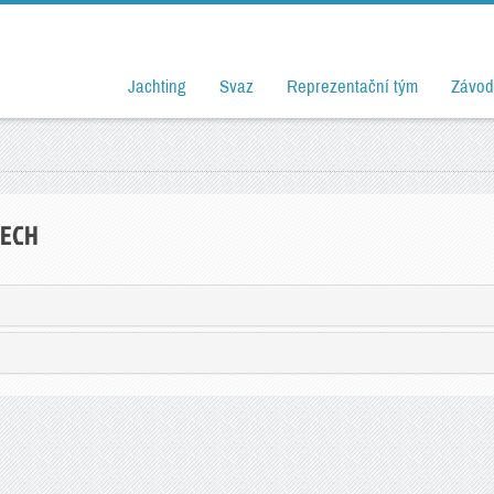
Jachting
Svaz
Reprezentační tým
Závod
DECH