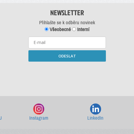
NEWSLETTER
Přihlašte se k odběru novinek
Všeobecné
Interní
ODESLAT
Starší newslettery ke stažení
J
Instagram
LinkedIn