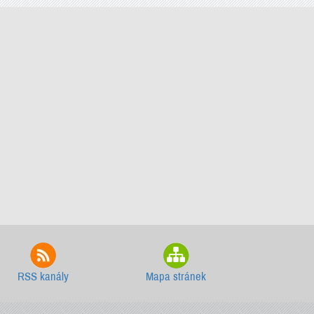
RSS kanály
Mapa stránek