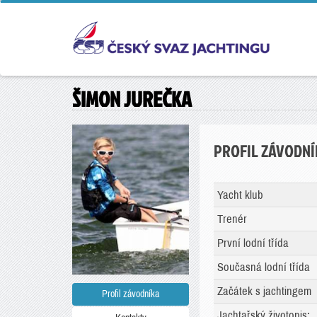
ŠIMON JUREČKA
PROFIL ZÁVODNÍ
Yacht klub
Trenér
První lodní třída
Současná lodní třída
Začátek s jachtingem
Profil závodníka
Jachtařský životopis: