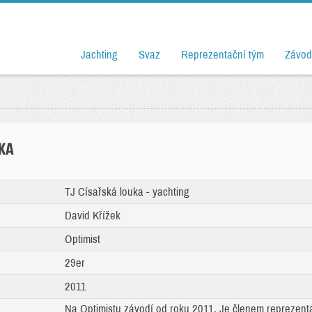
Jachting
Svaz
Reprezentační tým
Závod
KA
TJ Císařská louka - yachting
David Křížek
Optimist
29er
2011
Na Optimistu závodí od roku 2011. Je členem reprezentac