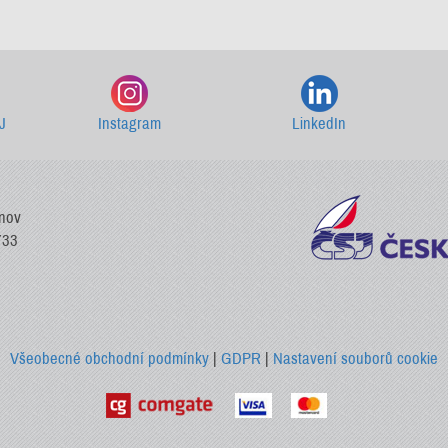
Starší newslettery ke stažení
J
Instagram
LinkedIn
vnov
733
Všeobecné obchodní podmínky
|
GDPR
|
Nastavení souborů cookie