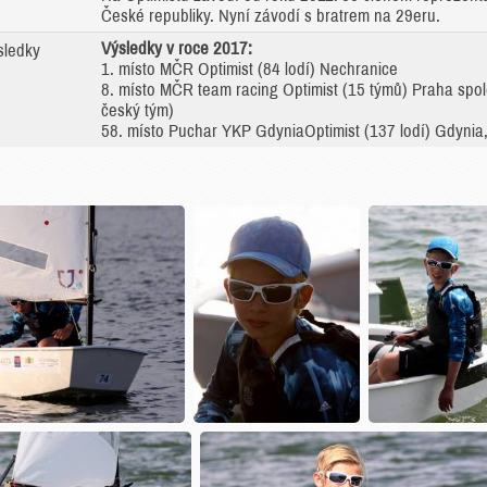
České republiky. Nyní závodí s bratrem na 29eru.
Výsledky v roce 2017:
sledky
1. místo MČR Optimist (84 lodí) Nechranice
8. místo MČR team racing Optimist (15 týmů) Praha s
český tým)
58. místo Puchar YKP GdyniaOptimist (137 lodí) Gdynia