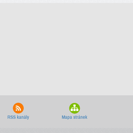
RSS kanály
Mapa stránek