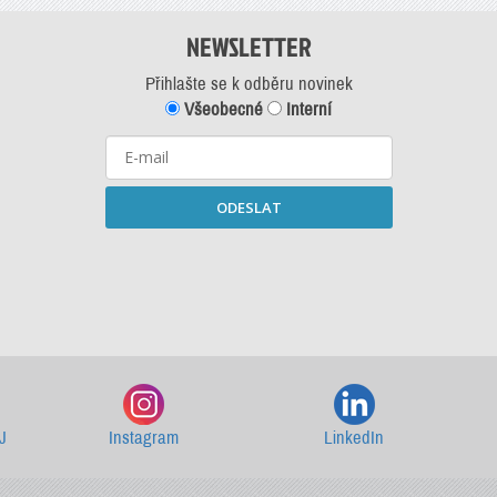
NEWSLETTER
Přihlašte se k odběru novinek
Všeobecné
Interní
ODESLAT
Starší newslettery ke stažení
J
Instagram
LinkedIn