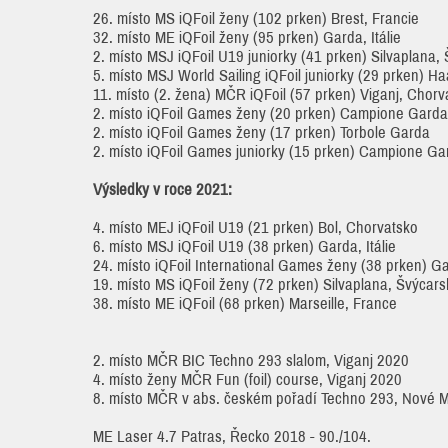
26. místo MS iQFoil ženy (102 prken) Brest, Francie
32. místo ME iQFoil ženy (95 prken) Garda, Itálie
2. místo MSJ iQFoil U19 juniorky (41 prken) Silvaplana,
5. místo MSJ World Sailing iQFoil juniorky (29 prken) 
11. místo (2. žena) MČR iQFoil (57 prken) Viganj, Chorv
2. místo iQFoil Games ženy (20 prken) Campione Garda
2. místo iQFoil Games ženy (17 prken) Torbole Garda
2. místo iQFoil Games juniorky (15 prken) Campione Ga
Výsledky v roce 2021:
4. místo MEJ iQFoil U19 (21 prken) Bol, Chorvatsko
6. místo MSJ iQFoil U19 (38 prken) Garda, Itálie
24. místo iQFoil International Games ženy (38 prken) Gar
19. místo MS iQFoil ženy (72 prken) Silvaplana, Švýcar
38. místo ME iQFoil (68 prken) Marseille, France
2. místo MČR BIC Techno 293 slalom, Viganj 2020
4. místo ženy MČR Fun (foil) course, Viganj 2020
8. místo MČR v abs. českém pořadí Techno 293, Nové 
ME Laser 4.7 Patras, Řecko 2018 - 90./104.