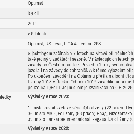
Optimist
iQFoil
2011
v 8 letech
Optimist, RS Feva, ILCA 4, Techno 293
S jachtingem začínala v 7 letech na Vltavě při trénincíc
také jediný v začáteční sezóně. V následujících letech p
závody po České republice. Poslední 2 roky svého půso
jezdila i na závody do zahraničí. A k těmto výjezdům přip
Po ukončení závodění na Optimistu přešla na lodní třídu 
Evropy 2018 v Řecku. Od roku 2019 závodila na prkně T
pouze na iQFoilu. Jejím cílem je kvalifikace na OH 2028.
Výsledky v roce 2023:
sledky
1. místo závod světové série iQFoil ženy (22 prken) Hye
36. místo MS iQFoil ženy (88 prken) Haag, Nizozemsko
39. místo Lanzarote International Regatta iQFoil ženy (
Výsledky v roce 2022: