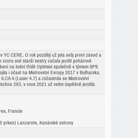
h v YC CERE. O rok později už jela svůj první závod a
o vzoru své starší sestry začala jezdit pohárové
bení na lodní třídě Optimist společně s týmem SPS
ojila i účast na Mistrovství Evropy 2017 v Bulharsku.
ILCA 4 (Laser 4.7) a zúčastnila se Mistrovství
echno 293, v roce 2021 už velmi úspěšně jezdila
res, Francie
60 prken) Lanzarote, Kanárské ostrovy