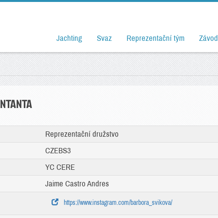
Jachting
Svaz
Reprezentační tým
Závod
ENTANTA
Reprezentační družstvo
CZEBS3
YC CERE
Jaime Castro Andres
https://www.instagram.com/barbora_svikova/