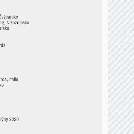
 Švýcarsko
Haag, Nizozemsko
atsko
rda
da, Itálie
sko
Mlýny 2020