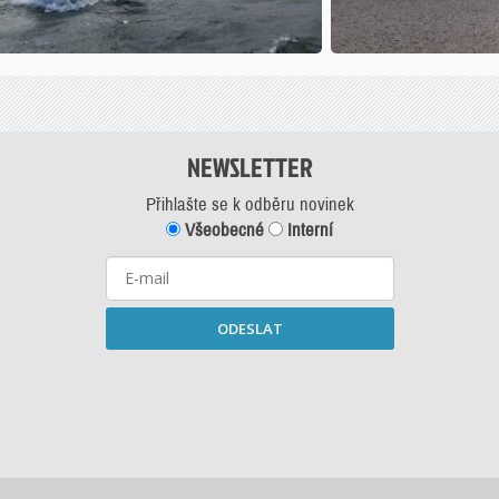
NEWSLETTER
Přihlašte se k odběru novinek
Všeobecné
Interní
ODESLAT
Starší newslettery ke stažení