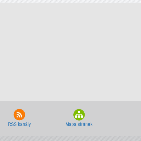
RSS kanály
Mapa stránek