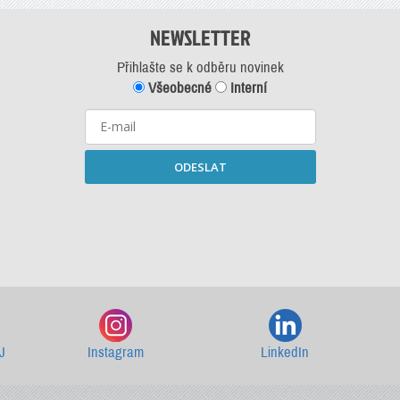
NEWSLETTER
Přihlašte se k odběru novinek
Všeobecné
Interní
ODESLAT
Starší newslettery ke stažení
J
Instagram
LinkedIn