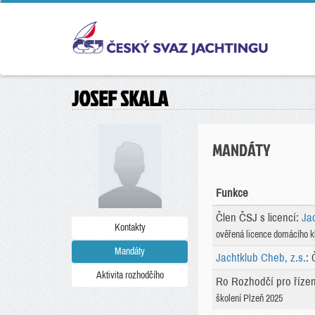
JOSEF SKALA
MANDÁTY
Funkce
Člen ČSJ s licencí:
Ja
Kontakty
ověřená licence domácího k
Mandáty
Jachtklub Cheb, z.s.
: 
Aktivita rozhodčího
Ro Rozhodčí pro říze
školení Plzeň 2025