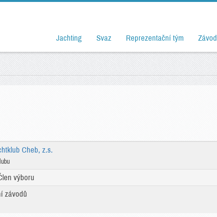
Jachting
Svaz
Reprezentační tým
Závod
chtklub Cheb, z.s.
lubu
Člen výboru
ní závodů