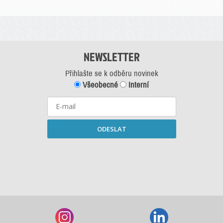
NEWSLETTER
Přihlašte se k odběru novinek
Všeobecné
Interní
ODESLAT
Starší newslettery ke stažení