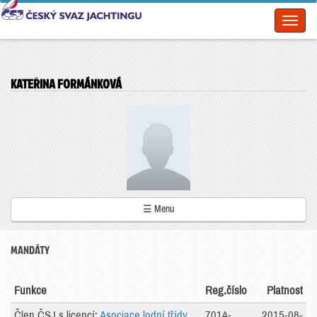
Toggl
naviga
KATEŘINA FORMÁNKOVÁ
☰ Menu
MANDÁTY
Funkce
Reg.číslo
Platnost
Člen ČSJ s licencí:
Asociace lodní třídy
7014-
2015-08-