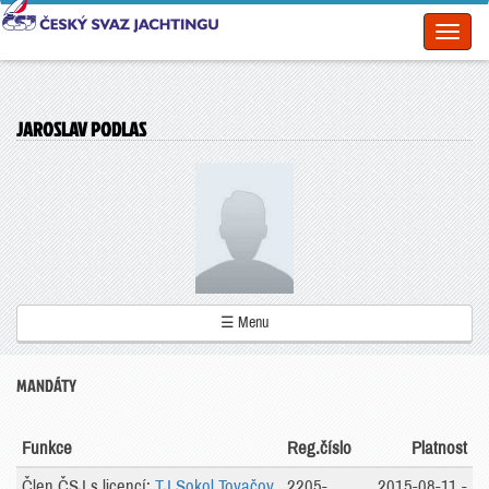
Toggl
naviga
JAROSLAV PODLAS
☰ Menu
MANDÁTY
Funkce
Reg.číslo
Platnost
Člen ČSJ s licencí:
TJ Sokol Tovačov
2205-
2015-08-11 -