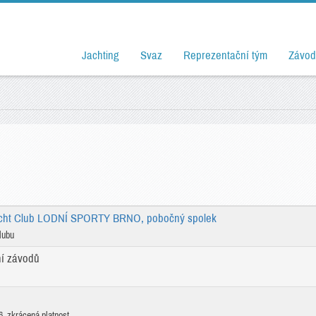
Jachting
Svaz
Reprezentační tým
Závod
cht Club LODNÍ SPORTY BRNO, pobočný spolek
lubu
ní závodů
, zkrácená platnost