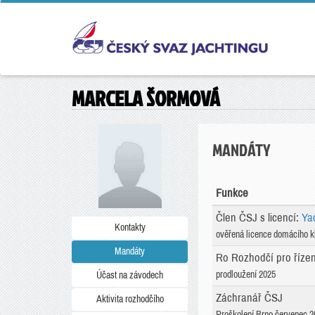
MARCELA ŠORMOVÁ
MANDÁTY
Funkce
Člen ČSJ s licencí:
Ya
Kontakty
ověřená licence domácího k
Mandáty
Ro Rozhodčí pro říze
prodloužení 2025
Účast na závodech
Záchranář ČSJ
Aktivita rozhodčího
Proškolení Brno červenec 26