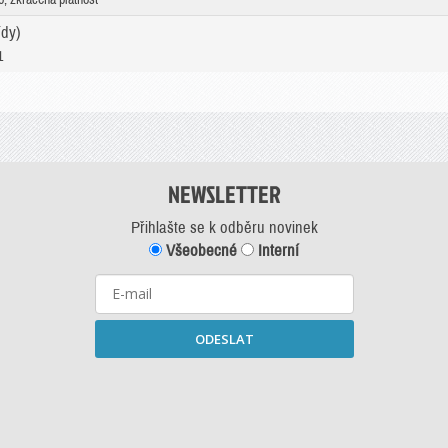
ídy)
1
NEWSLETTER
Přihlašte se k odběru novinek
Všeobecné
Interní
ODESLAT
Starší newslettery ke stažení