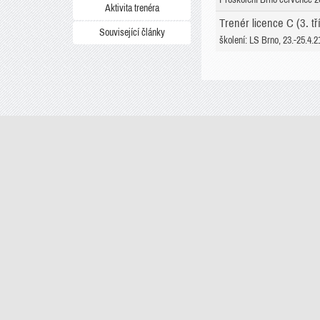
Aktivita trenéra
Trenér licence C (3. tř
Související články
školení: LS Brno, 23.-25.4.2