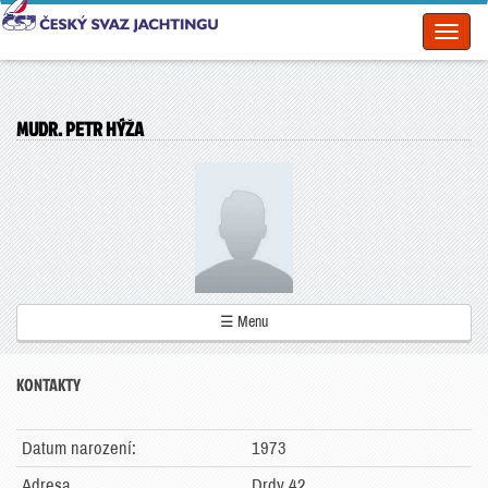
Toggl
naviga
MUDR. PETR HÝŽA
☰ Menu
KONTAKTY
Datum narození:
1973
Adresa
Drdy 42