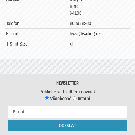
Brno
64100
Telefon
603946260
E-mail
hyza@sailing.cz
T-Shirt Size
xl
NEWSLETTER
Přihlašte se k odběru novinek
Všeobecné
Interní
ODESLAT