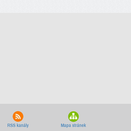
RSS kanály
Mapa stránek