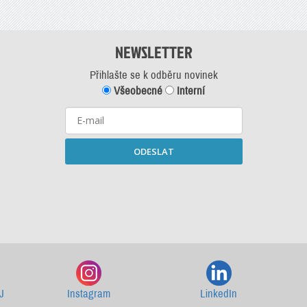
NEWSLETTER
Přihlašte se k odběru novinek
Všeobecné
Interní
ODESLAT
Starší newslettery ke stažení
J
Instagram
LinkedIn