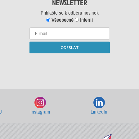
NEWSLETTER
Přihlašte se k odběru novinek
Všeobecné
Interní
ODESLAT
Starší newslettery ke stažení
J
Instagram
LinkedIn