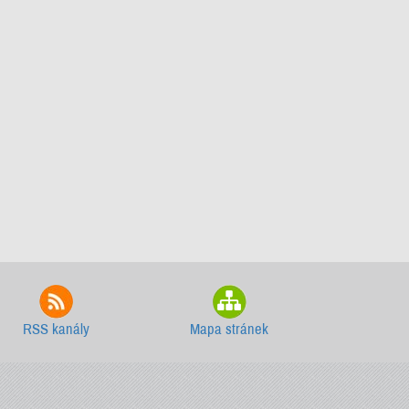
RSS kanály
Mapa stránek