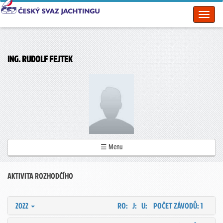
Toggl
naviga
ING. RUDOLF FEJTEK
☰ Menu
AKTIVITA ROZHODČÍHO
2022
RO: J: U:
POČET ZÁVODŮ: 1