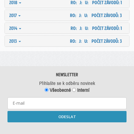
2018
RO: J: U:
POČET ZÁVODŮ: 1
2017
RO: J: U:
POČET ZÁVODŮ: 3
2014
RO: J: U:
POČET ZÁVODŮ: 1
2013
RO: J: U:
POČET ZÁVODŮ: 3
NEWSLETTER
Přihlašte se k odběru novinek
Všeobecné
Interní
ODESLAT