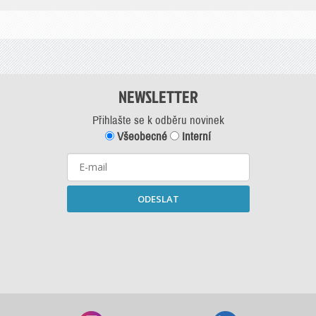
NEWSLETTER
Přihlašte se k odběru novinek
Všeobecné
Interní
ODESLAT
Starší newslettery ke stažení