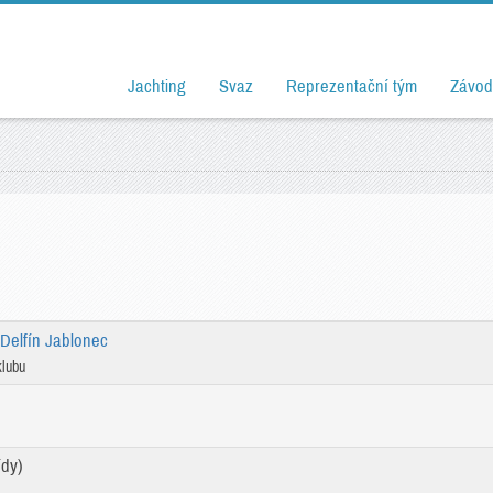
Jachting
Svaz
Reprezentační tým
Závod
 Delfín Jablonec
klubu
ídy)