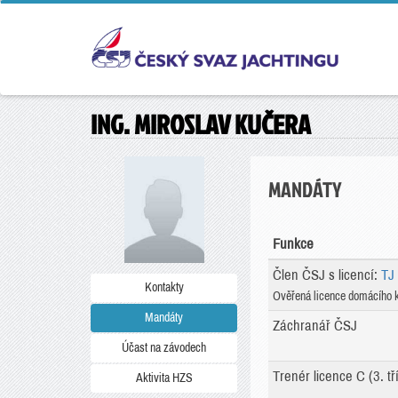
ING. MIROSLAV KUČERA
MANDÁTY
Funkce
Člen ČSJ s licencí:
TJ
Kontakty
Ověřená licence domácího 
Mandáty
Záchranář ČSJ
Účast na závodech
Trenér licence C (3. tř
Aktivita HZS