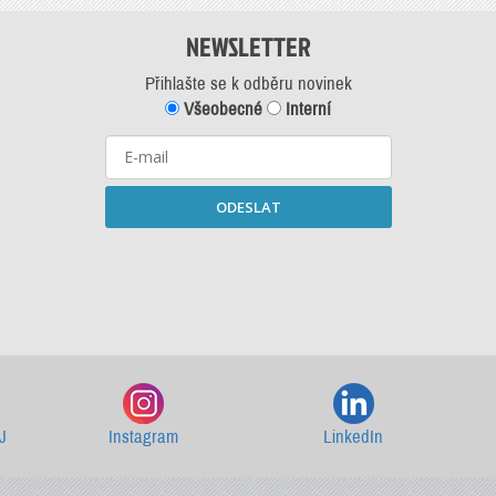
NEWSLETTER
Přihlašte se k odběru novinek
Všeobecné
Interní
ODESLAT
Starší newslettery ke stažení
J
Instagram
LinkedIn