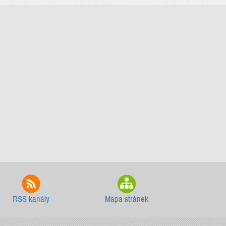
RSS kanály
Mapa stránek