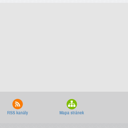
RSS kanály
Mapa stránek