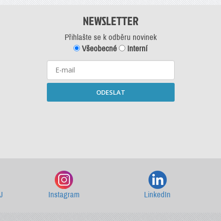
NEWSLETTER
Přihlašte se k odběru novinek
Všeobecné
Interní
ODESLAT
Starší newslettery ke stažení
J
Instagram
LinkedIn