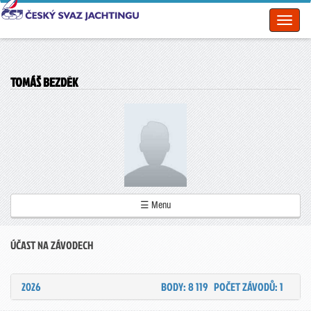
Toggl
naviga
TOMÁŠ BEZDĚK
☰ Menu
ÚČAST NA ZÁVODECH
2026
BODY: 8 119
POČET ZÁVODŮ: 1