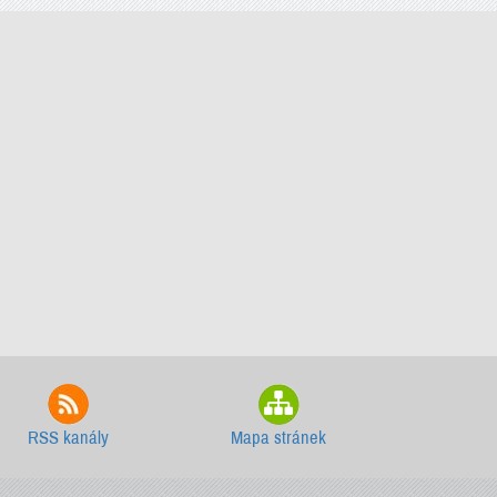
RSS kanály
Mapa stránek