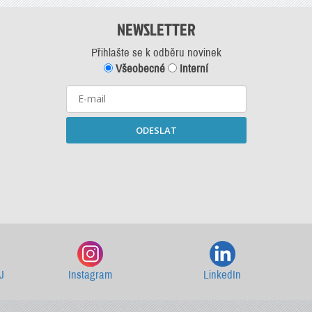
NEWSLETTER
Přihlašte se k odběru novinek
Všeobecné
Interní
ODESLAT
Starší newslettery ke stažení
J
Instagram
LinkedIn