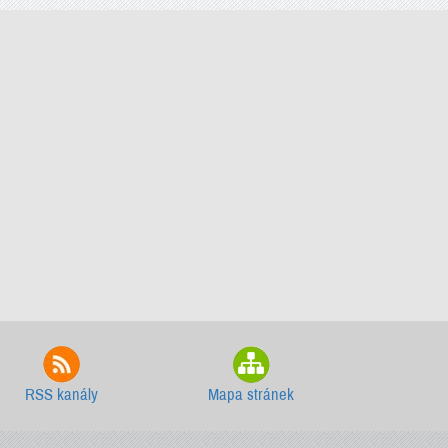
RSS kanály
Mapa stránek