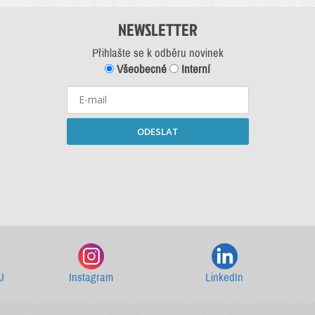
NEWSLETTER
Přihlašte se k odběru novinek
Všeobecné
Interní
ODESLAT
Starší newslettery ke stažení
J
Instagram
LinkedIn