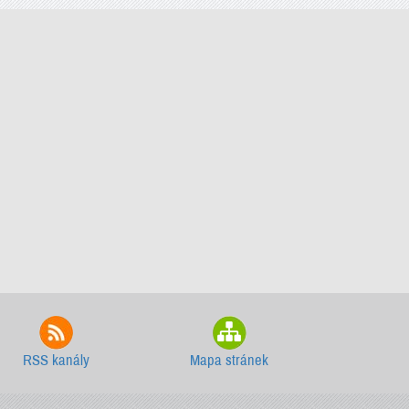
RSS kanály
Mapa stránek