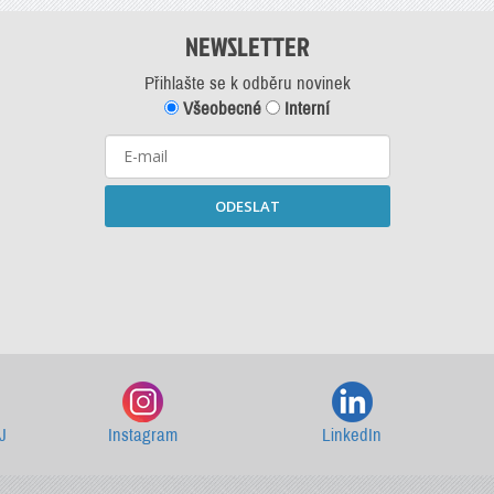
NEWSLETTER
Přihlašte se k odběru novinek
Všeobecné
Interní
ODESLAT
Starší newslettery ke stažení
J
Instagram
LinkedIn