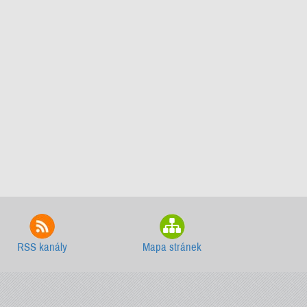
RSS kanály
Mapa stránek