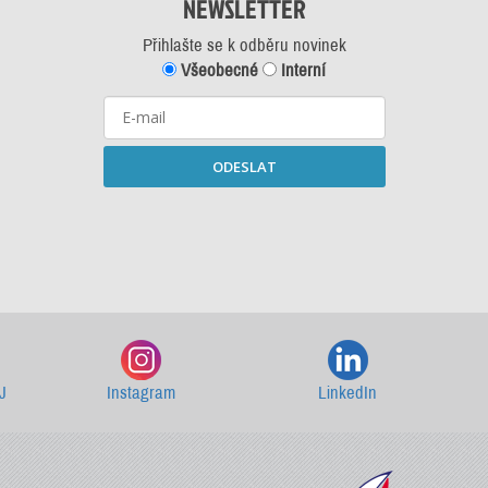
NEWSLETTER
Přihlašte se k odběru novinek
Všeobecné
Interní
ODESLAT
Starší newslettery ke stažení
J
Instagram
LinkedIn