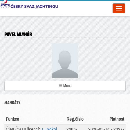
Toggl
naviga
PAVEL MLYNÁŘ
☰ Menu
MANDÁTY
Funkce
Reg.číslo
Platnost
Člen ČSJ s licencí:
TJ Sokol
2405-
2026-03-14 - 2027-