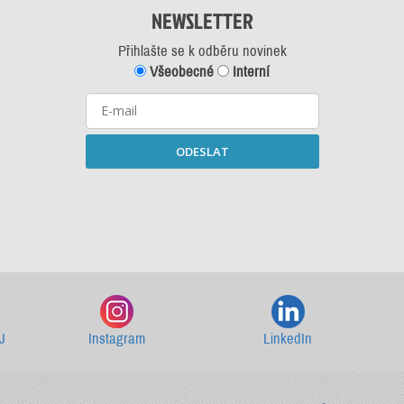
NEWSLETTER
Přihlašte se k odběru novinek
Všeobecné
Interní
ODESLAT
Starší newslettery ke stažení
J
Instagram
LinkedIn