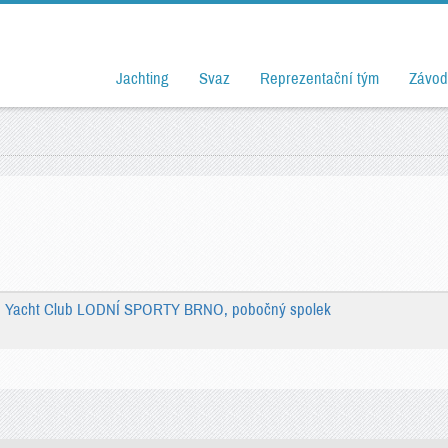
Jachting
Svaz
Reprezentační tým
Závod
:
Yacht Club LODNÍ SPORTY BRNO, pobočný spolek