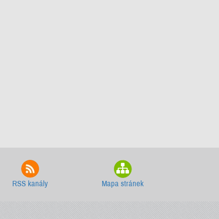
RSS kanály
Mapa stránek