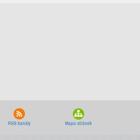
RSS kanály
Mapa stránek