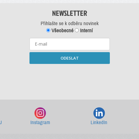
NEWSLETTER
Přihlašte se k odběru novinek
Všeobecné
Interní
ODESLAT
Starší newslettery ke stažení
J
Instagram
LinkedIn