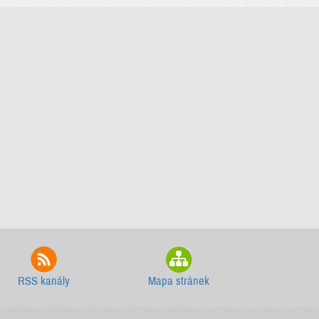
RSS kanály
Mapa stránek