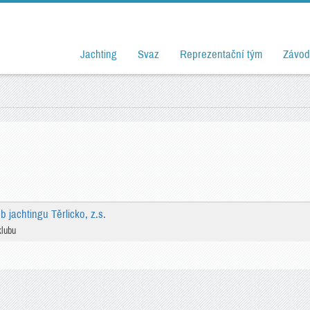
Jachting
Svaz
Reprezentační tým
Závod
b jachtingu Těrlicko, z.s.
klubu