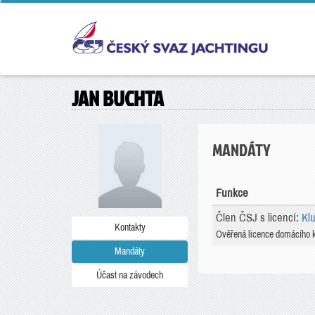
JAN BUCHTA
MANDÁTY
Funkce
Člen ČSJ s licencí:
Klu
Kontakty
Ověřená licence domácího 
Mandáty
Účast na závodech