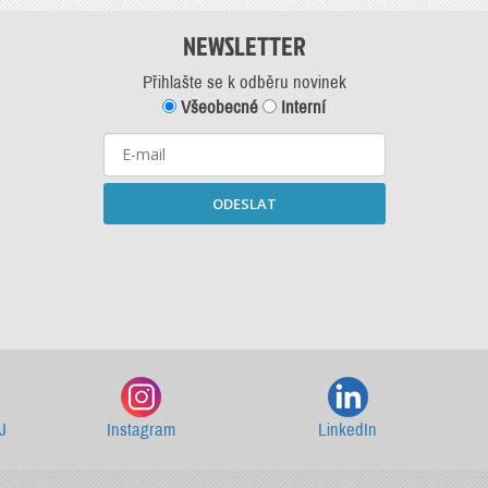
NEWSLETTER
Přihlašte se k odběru novinek
Všeobecné
Interní
ODESLAT
Starší newslettery ke stažení
J
Instagram
LinkedIn